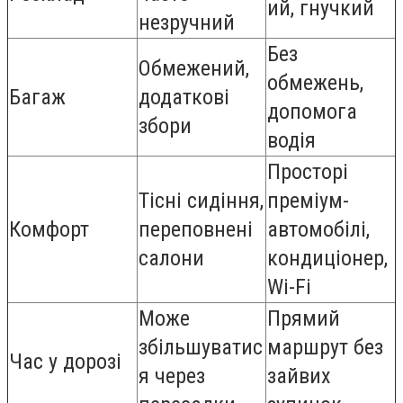
ий, гнучкий
незручний
Без
Обмежений,
обмежень,
Багаж
додаткові
допомога
збори
водія
Просторі
Тісні сидіння,
преміум-
Комфорт
переповнені
автомобілі,
салони
кондиціонер,
Wi-Fi
Може
Прямий
збільшуватис
маршрут без
Час у дорозі
я через
зайвих