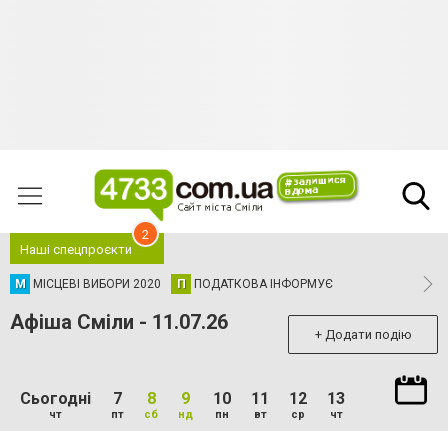
2
Наші спецпроєкти
М
МІСЦЕВІ ВИБОРИ 2020
П
ПОДАТКОВА ІНФОРМУЄ
Афіша Сміли - 11.07.26
+ Додати подію
Сьогодні
7
8
9
10
11
12
13
чт
пт
сб
нд
пн
вт
ср
чт