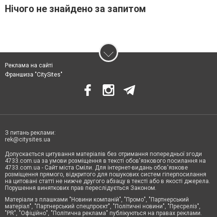
Нічого не знайдено за запитом
Реклама на сайті
Франшиза "CitySites"
З питань реклами:
rek@citysites.ua
Допускається цитування матеріалів без отримання попередньої згоди
4733.com.ua за умови розміщення в тексті обов'язкового посилання на
4733.com.ua - Сайт міста Сміли. Для інтернет-видань обов'язкове
розміщення прямого, відкритого для пошукових систем гіперпосилання
на цитовані статті не нижче другого абзацу в тексті або в якості джерела.
Порушення виняткових прав переслідується Законом.
Матеріали з плашками "Новини компаній", "Промо", "Партнерський
матеріал", "Партнерський спецпроєкт", "Політичні новини", "Пресреліз",
"PR", "Офіційно", "Політична реклама" публікуються на правах реклами.