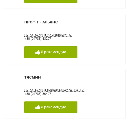
ПРОФІТ - АЛЬЯНС
Сміла, вулиця 'Кам''янська', 50
+38 (04733) 43207
Я рекомендую
ТЯСМИН
Сміла, вулиця Лобачевського, 1-а, 121
+38 (04733) 36407
Я рекомендую