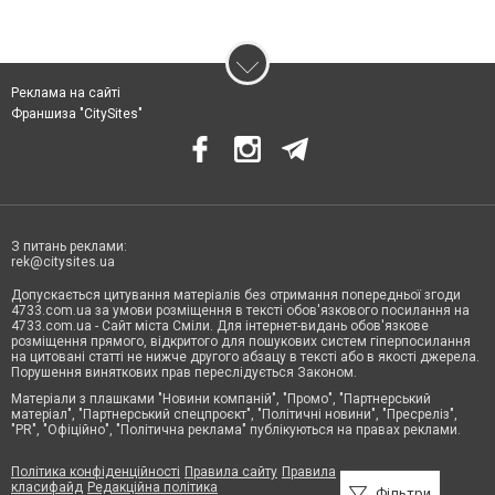
Реклама на сайті
Франшиза "CitySites"
З питань реклами:
rek@citysites.ua
Допускається цитування матеріалів без отримання попередньої згоди
4733.com.ua за умови розміщення в тексті обов'язкового посилання на
4733.com.ua - Сайт міста Сміли. Для інтернет-видань обов'язкове
розміщення прямого, відкритого для пошукових систем гіперпосилання
на цитовані статті не нижче другого абзацу в тексті або в якості джерела.
Порушення виняткових прав переслідується Законом.
Матеріали з плашками "Новини компаній", "Промо", "Партнерський
матеріал", "Партнерський спецпроєкт", "Політичні новини", "Пресреліз",
"PR", "Офіційно", "Політична реклама" публікуються на правах реклами.
Політика конфіденційності
Правила сайту
Правила
класифайд
Редакційна політика
Фільтри