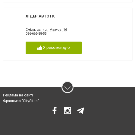
ЛІДЕР АВТО І К
Сміла, вулиця Мазура, 16
096-665-88-55
Я рекомендую
Реклама на сайті
Франшиза "CitySites"