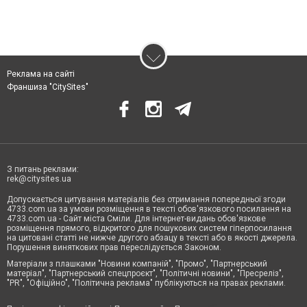
Реклама на сайті
Франшиза "CitySites"
З питань реклами:
rek@citysites.ua
Допускається цитування матеріалів без отримання попередньої згоди
4733.com.ua за умови розміщення в тексті обов'язкового посилання на
4733.com.ua - Сайт міста Сміли. Для інтернет-видань обов'язкове
розміщення прямого, відкритого для пошукових систем гіперпосилання
на цитовані статті не нижче другого абзацу в тексті або в якості джерела.
Порушення виняткових прав переслідується Законом.
Матеріали з плашками "Новини компаній", "Промо", "Партнерський
матеріал", "Партнерський спецпроєкт", "Політичні новини", "Пресреліз",
"PR", "Офіційно", "Політична реклама" публікуються на правах реклами.