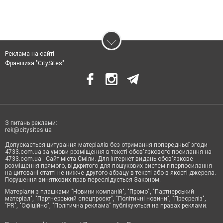
Реклама на сайті
Франшиза "CitySites"
З питань реклами:
rek@citysites.ua
Допускається цитування матеріалів без отримання попередньої згоди
4733.com.ua за умови розміщення в тексті обов'язкового посилання на
4733.com.ua - Сайт міста Сміли. Для інтернет-видань обов'язкове
розміщення прямого, відкритого для пошукових систем гіперпосилання
на цитовані статті не нижче другого абзацу в тексті або в якості джерела.
Порушення виняткових прав переслідується Законом.
Матеріали з плашками "Новини компаній", "Промо", "Партнерський
матеріал", "Партнерський спецпроєкт", "Політичні новини", "Пресреліз",
"PR", "Офіційно", "Політична реклама" публікуються на правах реклами.