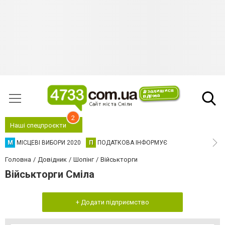
2
Наші спецпроєкти
М
МІСЦЕВІ ВИБОРИ 2020
П
ПОДАТКОВА ІНФОРМУЄ
Головна
Довідник
Шопінг
Військторги
Військторги Сміла
+ Додати підприємство