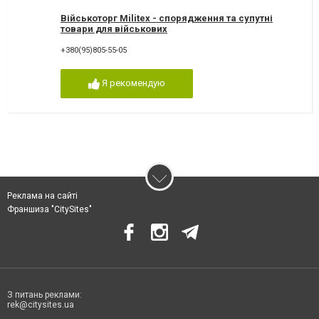
Військоторг Militex - спорядження та супутні
товари для військових
+380(95)805-55-05
Я рекомендую
Реклама на сайті
Франшиза "CitySites"
З питань реклами:
rek@citysites.ua