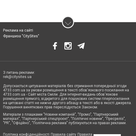
Реклама на сайті
Франшиза "CitySites"
З питань реклами:
rek@citysites.ua
Допускається цитування матеріалів без отримання попередньої згоди
4733.com.ua за умови розміщення в тексті обов'язкового посилання на
4733.com.ua - Сайт міста Сміли. Для інтернет-видань обов'язкове
розміщення прямого, відкритого для пошукових систем гіперпосилання
на цитовані статті не нижче другого абзацу в тексті або в якості джерела.
Порушення виняткових прав переслідується Законом.
Матеріали з плашками "Новини компаній", "Промо", "Партнерський
матеріал", "Партнерський спецпроєкт", "Політичні новини", "Пресреліз",
"PR", "Офіційно", "Політична реклама" публікуються на правах реклами.
Політика конфіденційності
Правила сайту
Правила