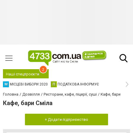
2
Наші спецпроєкти
М
МІСЦЕВІ ВИБОРИ 2020
П
ПОДАТКОВА ІНФОРМУЄ
Головна
Дозвілля
Ресторани, кафе, піцерії, суші
Кафе, бари
Кафе, бари Сміла
+ Додати підприємство