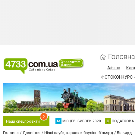
Головна
Афіша
Карт
ФОТОКОНКУРС -
2
М
МІСЦЕВІ ВИБОРИ 2020
П
ПОДАТКОВА
Наші спецпроєкти
Головна
Дозвілля
Нічні клуби, караоке, боулінг, більярд
Більярд