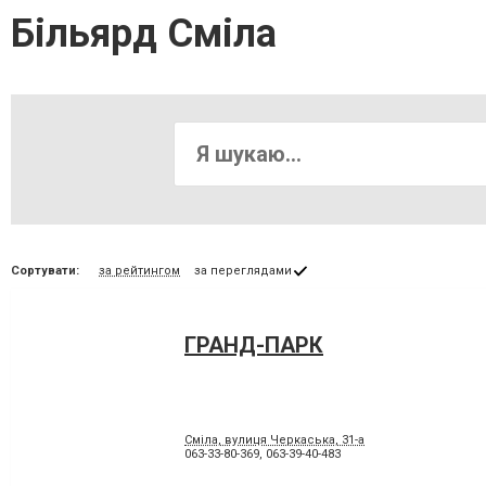
Більярд Сміла
Сортувати:
за рейтингом
за переглядами
ГРАНД-ПАРК
Сміла, вулиця Черкаська, 31-а
063-33-80-369
,
063-39-40-483