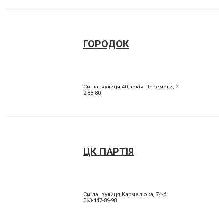
ГОРОДОК
Сміла, вулиця 40 років Перемоги, 2
2-88-80
ЦК ПАРТІЯ
Сміла, вулиця Кармелюка, 74-б
063-447-89-98