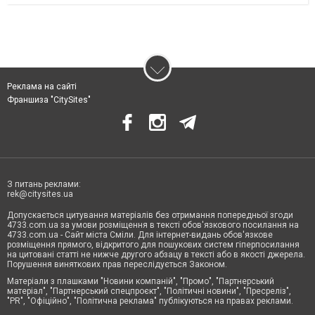
Реклама на сайті
Франшиза "CitySites"
З питань реклами:
rek@citysites.ua
Допускається цитування матеріалів без отримання попередньої згоди
4733.com.ua за умови розміщення в тексті обов'язкового посилання на
4733.com.ua - Сайт міста Сміли. Для інтернет-видань обов'язкове
розміщення прямого, відкритого для пошукових систем гіперпосилання
на цитовані статті не нижче другого абзацу в тексті або в якості джерела.
Порушення виняткових прав переслідується Законом.
Матеріали з плашками "Новини компаній", "Промо", "Партнерський
матеріал", "Партнерський спецпроєкт", "Політичні новини", "Пресреліз",
"PR", "Офіційно", "Політична реклама" публікуються на правах реклами.