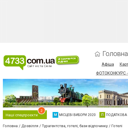
Головна
Афіша
Карт
ФОТОКОНКУРС -
2
М
МІСЦЕВІ ВИБОРИ 2020
П
ПОДАТКОВА
Наші спецпроєкти
Головна
Дозвілля
Турагентства, готелі, бази відпочинку
Готелі