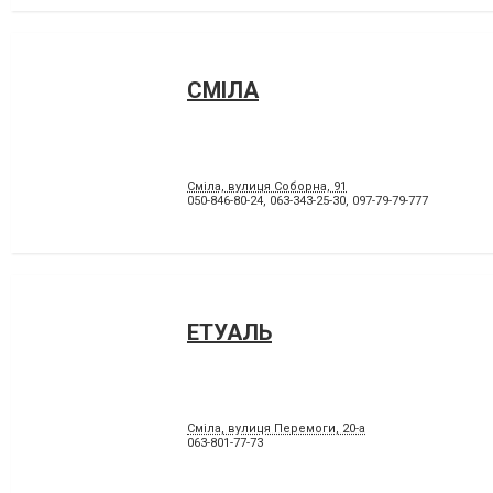
СМІЛА
Сміла, вулиця Соборна, 91
050-846-80-24
,
063-343-25-30
,
097-79-79-777
ЕТУАЛЬ
Сміла, вулиця Перемоги, 20-а
063-801-77-73