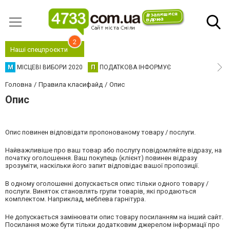
2
Наші спецпроєкти
М
МІСЦЕВІ ВИБОРИ 2020
П
ПОДАТКОВА ІНФОРМУЄ
Головна
Правила класифайд
Опис
Опис
Опис повинен відповідати пропонованому товару / послуги.
Найважливіше про ваш товар або послугу повідомляйте відразу, на
початку оголошення. Ваш покупець (клієнт) повинен відразу
зрозуміти, наскільки його запит відповідає вашої пропозиції.
В одному оголошенні допускається опис тільки одного товару /
послуги. Виняток становлять групи товарів, які продаються
комплектом. Наприклад, меблева гарнітура.
Не допускається замінювати опис товару посиланням на інший сайт.
Посилання може бути тільки додатковим джерелом інформації про