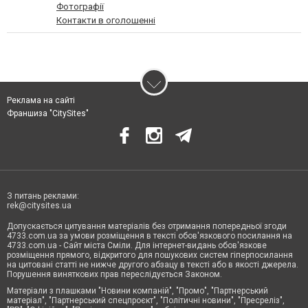
Фотографії
Контакти в оголошенні
Реклама на сайті
Франшиза "CitySites"
З питань реклами:
rek@citysites.ua
Допускається цитування матеріалів без отримання попередньої згоди
4733.com.ua за умови розміщення в тексті обов'язкового посилання на
4733.com.ua - Сайт міста Сміли. Для інтернет-видань обов'язкове
розміщення прямого, відкритого для пошукових систем гіперпосилання
на цитовані статті не нижче другого абзацу в тексті або в якості джерела.
Порушення виняткових прав переслідується Законом.
Матеріали з плашками "Новини компаній", "Промо", "Партнерський
матеріал", "Партнерський спецпроєкт", "Політичні новини", "Пресреліз",