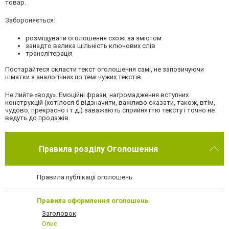
товар.
Забороняється:
розміщувати оголошення схожі за змістом
занадто велика щільність ключових слів
транслітерація
Постарайтеся скласти текст оголошення самі, не запозичуючи
шматки з аналогічних по темі чужих текстів.
Не лийте «воду». Емоційні фрази, нагромадження вступних
конструкцій (хотілося б відзначити, важливо сказати, також, втім,
чудово, прекрасно і т.д.) заважають сприйняттю тексту і точно не
ведуть до продажів.
Правила розділу Оголошення
Правила публікації оголошень
Правила оформлення оголошень
Заголовок
Опис