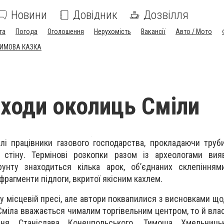
Новини
Довідник
Дозвілля
та
Погода
Оголошення
Нерухомість
Вакансії
Авто / Мото
ЗИМОВА КАЗКА
 ходи околиць Сміли
ілі працівники газового господарства, прокладаючи труб
 стіну. Термінові розкопки разом із археологами вия
нту знаходиться кілька арок, об’єднаних склепінням
фрагменти підлоги, вкритої якісним кахлем.
у місцевій пресі, але автори поквапилися з висновками щод
я Сміла вважається чималим торгівельним центром, то й вла
ня Станіслава Конецпольського, Тимоша Хмельницьк