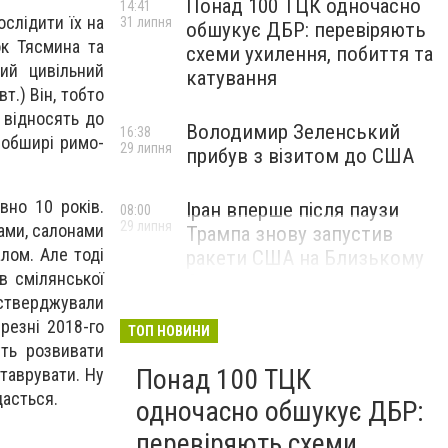
Понад 100 ТЦК одночасно
14:41
ослідити їх на
31 липня
обшукує ДБР: перевіряють
ок Тясмина та
схеми ухилення, побиття та
кий цивільний
катування
т.) Він, тобто
 відносять до
Володимир Зеленський
16:38
 обширі римо-
29 липня
прибув з візитом до США
вно 10 років.
Іран вперше після паузи
08:00
29 липня
ами, салонами
Трампа знову запустив
лом. Але тоді
ракети США на Близькому
в смілянської
Сході
стверджували
резні 2018-го
ТОП НОВИНИ
уть розвивати
Понад 100 ТЦК
ставрувати. Ну
дасться.
одночасно обшукує ДБР:
перевіряють схеми