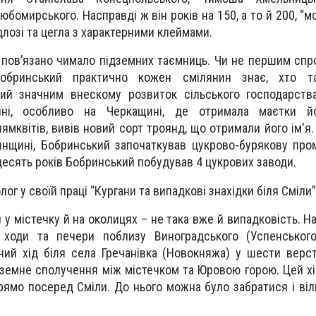
юбомирського. Насправді ж він років на 150, а то й 200, “
длозі та цегла з характерними клеймами.
і пов’язано чимало підземних таємниць. Чи не першим спр
обринський п
рактично кожен смілянин знає, хто т
мий значним внеском
у розвиток сільського господарств
їні, особливо на Черкащині, де отримала маєтки й
ням
квітів, вивів новий сорт троянд, що отримали його ім'
янщині, Бобринський започаткував цукрово-бурякову про
 десять років Бобринський побудував 4 цукрових заводи.
ог у своїй праці “Кургани та випадкові знахідки біля Сміли”
 у містечку й на околицях – не така вже й випадковість. Н
і ходи та печери поблизу Виноградського (Успенського
ий хід біля села Гречанівка (Новокняжа) у шести верст
ідземне сполучення між містечком та Юровою горою. Цей х
рямо посеред Сміли. До нього можна було забратися і віл