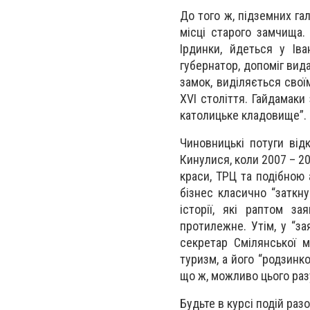
До того ж, підземних га
місці старого замчища.
Ірдинки, йдеться у Іва
губернатор, допоміг вида
замок, виділяється сво
ХVІ століття. Гайдамаки
католицьке кладовище”.
Чиновницькі потуги від
Кинулися, коли 2007 – 2
краси, ТРЦ та подібною 
бізнес класично “заткн
історії, які раптом з
протилежне. Утім, у “з
секретар Смілянської м
туризм, а його “родзинк
що ж, можливо цього разу
Будьте в курсі подій раз