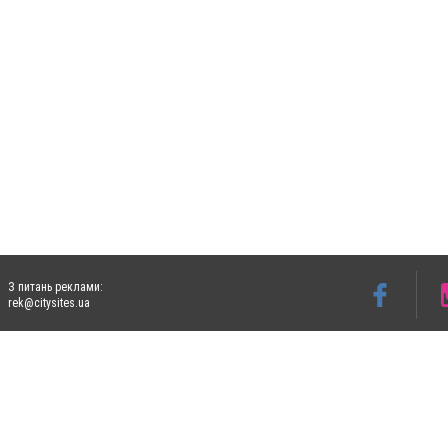
З питань реклами:
rek@citysites.ua
Допускається цитування матеріалів без отримання попередньої згоди 4733.com.ua за
систем гіперпосилання на цитовані статті не нижче другого абзацу в тексті або в я
Матеріали з плашками "Новини компаній", "Промо", "Партнерський матеріал", "Партнер
Реклама на сайті
Ф