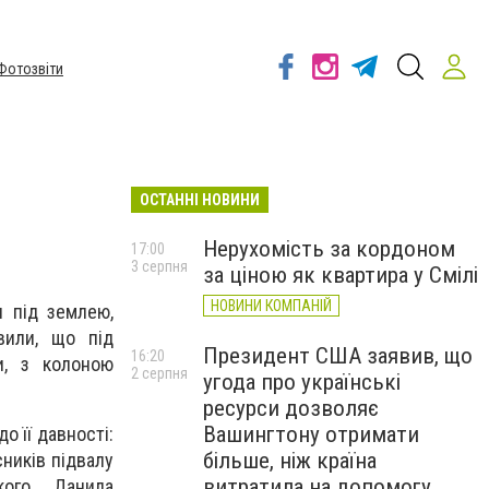
Фотозвіти
ОСТАННІ НОВИНИ
Нерухомість за кордоном
17:00
3 серпня
за ціною як квартира у Смілі
НОВИНИ КОМПАНІЙ
и під землею,
вили, що під
Президент США заявив, що
16:20
и, з колоною
2 серпня
угода про українські
ресурси дозволяє
Вашингтону отримати
о її давності:
більше, ніж країна
сників підвалу
витратила на допомогу
ого, Данила