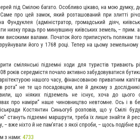
лерей під Смілою багато. Особливо цікаво, на мою думку, д
 Саме про цей замок, який розташований при злитті річ
на Фундуклея (адміністратор, громадський діяч, київсь
ти низку праць про минувшину київських земель, – прим. ав
їми високими валами. Початок його приписують полякам та
 зруйнували його у 1768 році. Тепер на цьому земельному
крити смілянські підземні ходи для туристів тривають рі
008 років середмістя почало активно забудовуватися бутик
архітектурою нашого часу, фінансованою приватним капіта
ув рота” не те що посадовцям, але й декому з дослідникі
аявили, що ніяких підземель не існує, хоча до цього 
аявах про наміри” наше чиновництво невтомне. Ось і в бе
іськради Костянтин Синьогуб розповів, що у Смілі буд
ою” стануть підземні маршрути, треба їх лише знайти й ре
, – вже ніхто й не пам’ятає з якої спроби, – щось подібне в
ом з нами:
4733