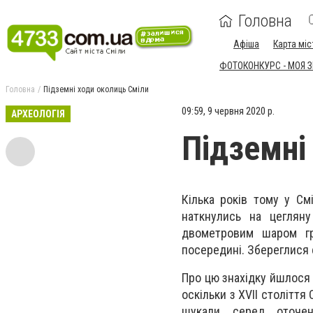
Головна
Афіша
Карта міс
ФОТОКОНКУРС - МОЯ 
Головна
Підземні ходи околиць Сміли
09:59, 9 червня 2020 р.
АРХЕОЛОГІЯ
Підземні
Кілька років тому у См
наткнулись на цегляну
двометровим шаром гру
посередині. Збереглися 
Про цю знахідку йшлося 
оскільки з ХVІІ столітт
шукали серед оточен