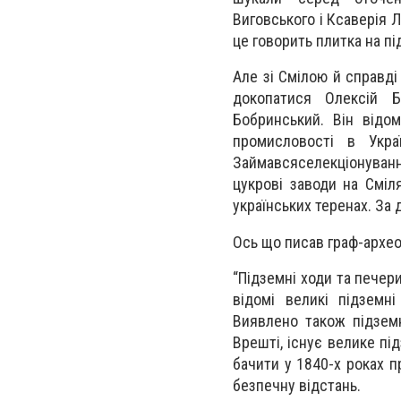
Виговського і Ксаверія Л
це говорить плитка на пі
Але зі Смілою й справд
докопатися Олексій Б
Бобринський. Він відо
промисловості в Укра
Займався
селекціонуван
цукрові заводи на Сміл
українських теренах. За
Ось що писав граф-археол
“Підземні ходи та печери
відомі великі підземн
Виявлено також підземн
Врешті, існує велике п
бачити у 1840-х роках п
безпечну відстань.