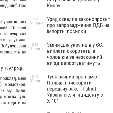
Києву
молодший”. Про
Уряд схвалив законопроєкт
17:00
обував до них
31 липня
про запровадження ПДВ на
акий Олексій
імпортні посилки
а та цукрової
ого дружина.
Зміни для українців у ЄС:
15:15
я. Побудувавши
31 липня
виплати скоротять, а
мисловість на
чоловіків за незаконний
виїзд депортуватимуть
 у 1897 році.
Туск заявив про намір
15:00
априклад, мені
31 липня
Польщі прискорити
) монастиря.
передачу ракет Patriot
ах від Сміли.
Україні після інциденту з
ід можна було
Х-101
ьно ходити на