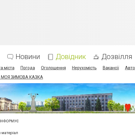
Новини
Довідник
Дозвілля
а міста
Погода
Оголошення
Нерухомість
Вакансії
Авто
 МОЯ ЗИМОВА КАЗКА
 ІНФОРМУЄ
й матеріал