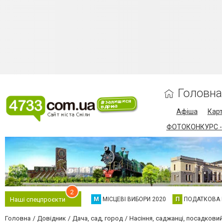
Головна
Афіша
Карт
ФОТОКОНКУРС -
2
М
МІСЦЕВІ ВИБОРИ 2020
П
ПОДАТКОВА
Наші спецпроєкти
Головна
Довідник
Дача, сад, город
Насіння, саджанці, посадкови