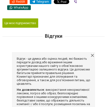
Reddit
Telegram
Viber
WhatsApp
Це моє підприємство
Відгуки
Відгук - це думка або оцінка людей, які бажають
передати досвід або враження іншим
користувачам нашого сайту з обов'язковою
аргументацією залишеного відгука. Це допоможе
багатьом прийняти правильне рішення.
Коментарі призначені для спілкування та
обговорення, а також для роз'яснення питань, що
цікавлять.
Не дозволяється:
використання ненормативної
лексики, погроз або образ; безпосереднє
порівняння з іншими конкуруючими компаніями;
безпідставні заяви, що ображають діяльність
компанії і / або її послуги; розміщення посилань на