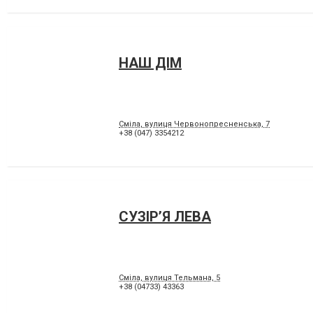
НАШ ДІМ
Сміла, вулиця Червонопресненська, 7
+38 (047) 3354212
СУЗІР’Я ЛЕВА
Сміла, вулиця Тельмана, 5
+38 (04733) 43363