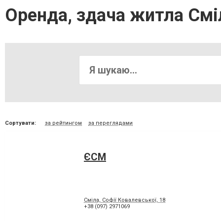
Оренда, здача житла Смі
Сортувати:
за рейтингом
за переглядами
ЄСМ
Сміла, Софії Ковалевської, 18
+38 (097) 2971069