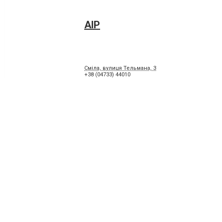
АІР
Сміла, вулиця Тельмана, 3
+38 (04733) 44010
АЛТЕЙ
Сміла, вулиця Північновокзальна, 5-а
+38 (04733) 53649