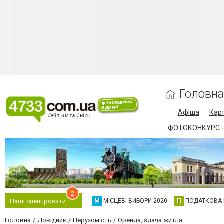
Головна
Афіша
Карт
ФОТОКОНКУРС -
2
М
МІСЦЕВІ ВИБОРИ 2020
П
ПОДАТКОВА
Наші спецпроєкти
Головна
Довідник
Нерухомість
Оренда, здача житла