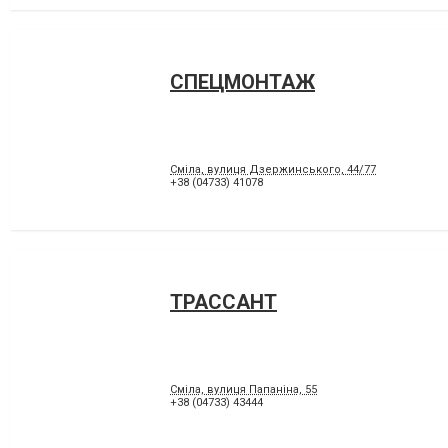
СПЕЦМОНТАЖ
Сміла, вулиця Дзержинського, 44/77
+38 (04733) 41078
ТРАССАНТ
Сміла, вулиця Папаніна, 55
+38 (04733) 43444