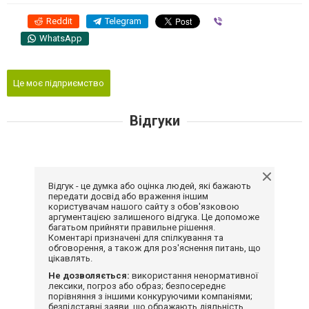
Reddit
Telegram
Viber
WhatsApp
Це моє підприємство
Відгуки
Відгук - це думка або оцінка людей, які бажають
передати досвід або враження іншим
користувачам нашого сайту з обов'язковою
аргументацією залишеного відгука. Це допоможе
багатьом прийняти правильне рішення.
Коментарі призначені для спілкування та
обговорення, а також для роз'яснення питань, що
цікавлять.
Не дозволяється:
використання ненормативної
лексики, погроз або образ; безпосереднє
порівняння з іншими конкуруючими компаніями;
безпідставні заяви, що ображають діяльність