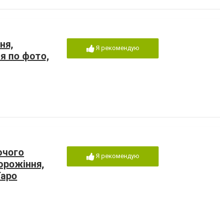
ня,
Я рекомендую
я по фото,
очого
Я рекомендую
орожіння,
Таро