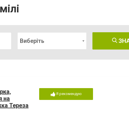
мілі
Виберіть
ЗН
рка,
Я рекомендую
я на
жка Тереза