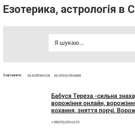
Езотерика, астрологія в С
Сортувати:
за рейтингом
за переглядами
Бабуся Тереза -сильна знаха
ворожіння онлайн, ворожінн
кохання, зняття порчі. Воро
+380(95)203-63-53