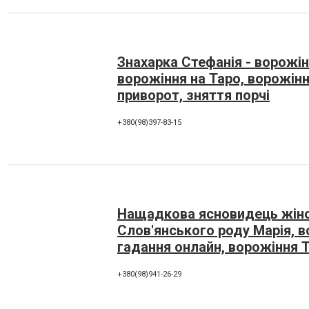
Знахарка Стефанія - ворожін
ворожіння на Таро, ворожінн
приворот, зняття порчі
+380(98)397-83-15
Нащадкова ясновидець жін
Слов'янського роду Марія, в
гадання онлайн, ворожіння 
+380(98)941-26-29