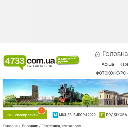
Головна
Афіша
Карт
ФОТОКОНКУРС -
2
М
МІСЦЕВІ ВИБОРИ 2020
П
ПОДАТКОВА
Наші спецпроєкти
Головна
Довідник
Езотерика, астрологія