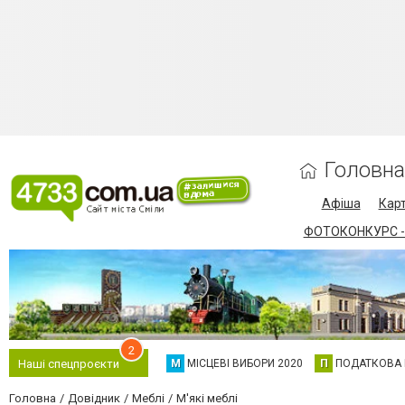
Головна
Афіша
Карт
ФОТОКОНКУРС -
2
М
МІСЦЕВІ ВИБОРИ 2020
П
ПОДАТКОВА
Наші спецпроєкти
Головна
Довідник
Меблі
М'які меблі