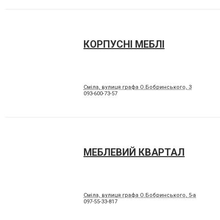
КОРПУСНІ МЕБЛІ
Сміла, вулиця графа О.Бобринського, 3
093-600-73-57
МЕБЛЕВИЙ КВАРТАЛ
Сміла, вулиця графа О.Бобринського, 5-а
097-55-33-817