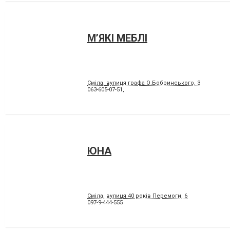
М’ЯКІ МЕБЛІ
Сміла, вулиця графа О.Бобринського, 3
063-605-07-51,
ЮНА
Сміла, вулиця 40 років Перемоги, 6
097-9-444-555