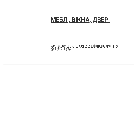
МЕБЛІ, ВІКНА, ДВЕРІ
Сміла, вулиця родини Бобринських, 119
096-214-59-94