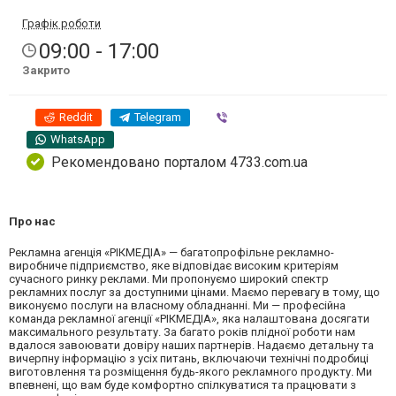
Графік роботи
09:00 - 17:00
Закрито
Reddit
Telegram
Viber
WhatsApp
Рекомендовано порталом 4733.com.ua
Про нас
Рекламна агенція «РІКМЕДІА» — багатопрофільне рекламно-
виробниче підприємство, яке відповідає високим критеріям
сучасного ринку реклами. Ми пропонуємо широкий спектр
рекламних послуг за доступними цінами. Маємо перевагу в тому, що
виконуємо послуги на власному обладнанні. Ми — професійна
команда рекламної агенції «РІКМЕДІА», яка налаштована досягати
максимального результату. За багато років плідної роботи нам
вдалося завоювати довіру наших партнерів. Надаємо детальну та
вичерпну інформацію з усіх питань, включаючи технічні подробиці
виготовлення та розміщення будь-якого рекламного продукту. Ми
впевнені, що вам буде комфортно спілкуватися та працювати з