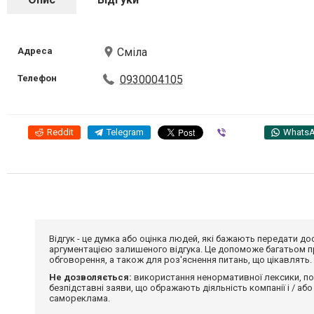
Адреса
Сміла
Телефон
0930004105
Reddit
Telegram
Viber
Whats
Відгук - це думка або оцінка людей, які бажають передати 
аргументацією залишеного відгука. Це допоможе багатьом пр
обговорення, а також для роз'яснення питань, що цікавлять.
Не дозволяється:
використання ненормативної лексики, по
безпідставні заяви, що ображають діяльність компанії і / або
самореклама.