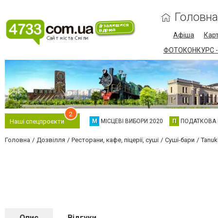
Головна
Афіша
Карт
ФОТОКОНКУРС -
2
М
МІСЦЕВІ ВИБОРИ 2020
П
ПОДАТКОВА
Наші спецпроєкти
Головна
Дозвілля
Ресторани, кафе, піцерії, суші
Суші-бари
Tanuk
Опис
Відгуки