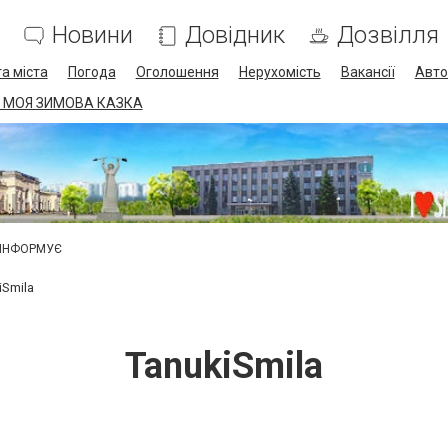
Новини
Довідник
Дозвілля
а міста
Погода
Оголошення
Нерухомість
Вакансії
Авто
 МОЯ ЗИМОВА КАЗКА
 ІНФОРМУЄ
iSmila
TanukiSmila