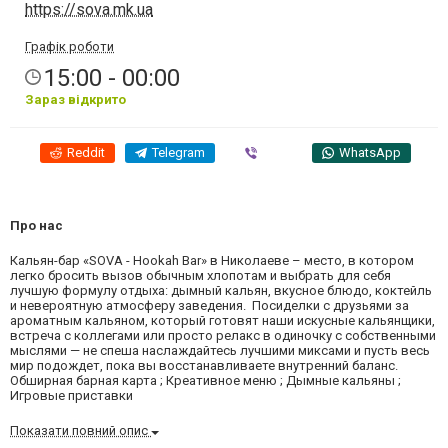
https://sova.mk.ua
Графік роботи
15:00 - 00:00
Зараз відкрито
Reddit
Telegram
Viber
WhatsApp
Про нас
Кальян-бар «SOVA - Hookah Bar» в Николаеве – место, в котором
легко бросить вызов обычным хлопотам и выбрать для себя
лучшую формулу отдыха: дымный кальян, вкусное блюдо, коктейль
и невероятную атмосферу заведения. Посиделки с друзьями за
ароматным кальяном, который готовят наши искусные кальянщики,
встреча с коллегами или просто релакс в одиночку с собственными
мыслями — не спеша наслаждайтесь лучшими миксами и пусть весь
мир подождет, пока вы восстанавливаете внутренний баланс.
Обширная барная карта ; Креативное меню ; Дымные кальяны ;
Игровые приставки
Показати повний опис