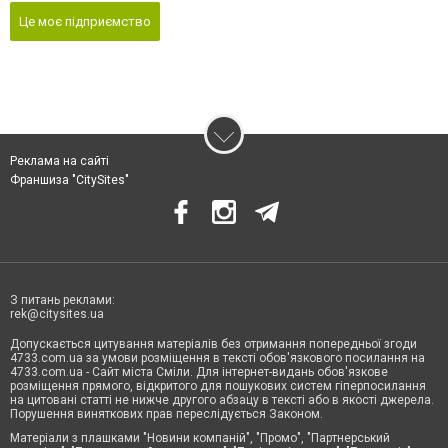
Це моє підприємство
Реклама на сайті
Франшиза "CitySites"
З питань реклами:
rek@citysites.ua
Допускається цитування матеріалів без отримання попередньої згоди
4733.com.ua за умови розміщення в тексті обов'язкового посилання на
4733.com.ua - Сайт міста Сміли. Для інтернет-видань обов'язкове
розміщення прямого, відкритого для пошукових систем гіперпосилання
на цитовані статті не нижче другого абзацу в тексті або в якості джерела.
Порушення виняткових прав переслідується Законом.
Матеріали з плашками "Новини компаній", "Промо", "Партнерський