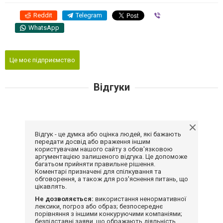
Reddit
Telegram
Viber
WhatsApp
Це моє підприємство
Відгуки
Відгук - це думка або оцінка людей, які бажають
передати досвід або враження іншим
користувачам нашого сайту з обов'язковою
аргументацією залишеного відгука. Це допоможе
багатьом прийняти правильне рішення.
Коментарі призначені для спілкування та
обговорення, а також для роз'яснення питань, що
цікавлять.
Не дозволяється:
використання ненормативної
лексики, погроз або образ; безпосереднє
порівняння з іншими конкуруючими компаніями;
безпідставні заяви, що ображають діяльність