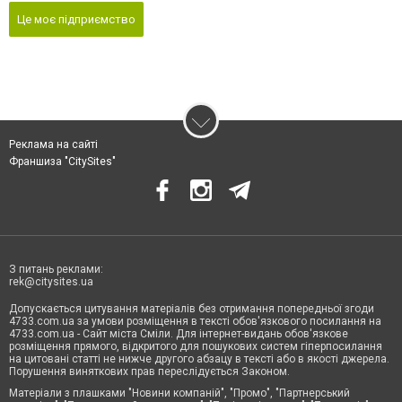
Це моє підприємство
Реклама на сайті
Франшиза "CitySites"
З питань реклами:
rek@citysites.ua
Допускається цитування матеріалів без отримання попередньої згоди
4733.com.ua за умови розміщення в тексті обов'язкового посилання на
4733.com.ua - Сайт міста Сміли. Для інтернет-видань обов'язкове
розміщення прямого, відкритого для пошукових систем гіперпосилання
на цитовані статті не нижче другого абзацу в тексті або в якості джерела.
Порушення виняткових прав переслідується Законом.
Матеріали з плашками "Новини компаній", "Промо", "Партнерський