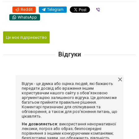
Reddit
Telegram
Viber
WhatsApp
Це моє підприємство
Відгуки
Відгук - це думка або оцінка людей, які бажають
передати досвід або враження іншим
користувачам нашого сайту з обов'язковою
аргументацією залишеного відгука. Це допоможе
багатьом прийняти правильне рішення.
Коментарі призначені для спілкування та
обговорення, а також для роз'яснення питань, що
цікавлять.
Не дозволяється:
використання ненормативної
лексики, погроз або образ; безпосереднє
порівняння з іншими конкуруючими компаніями;
безпідставні заяви, що ображають діяльність