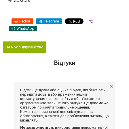
Reddit
Telegram
Viber
WhatsApp
Це моє підприємство
Відгуки
Відгук - це думка або оцінка людей, які бажають
передати досвід або враження іншим
користувачам нашого сайту з обов'язковою
аргументацією залишеного відгука. Це допоможе
багатьом прийняти правильне рішення.
Коментарі призначені для спілкування та
обговорення, а також для роз'яснення питань, що
цікавлять.
Не дозволяється:
використання ненормативної