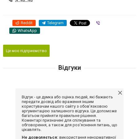
Reddit
Telegram
Viber
WhatsApp
Це моє підприємство
Відгуки
Відгук - це думка або оцінка людей, які бажають
передати досвід або враження іншим
користувачам нашого сайту з обов'язковою
аргументацією залишеного відгука. Це допоможе
багатьом прийняти правильне рішення.
Коментарі призначені для спілкування та
обговорення, а також для роз'яснення питань, що
цікавлять.
Не дозволяється:
використання ненормативної