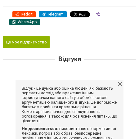
Reddit
Telegram
Viber
WhatsApp
Це моє підприємство
Відгуки
Відгук - це думка або оцінка людей, які бажають
передати досвід або враження іншим
користувачам нашого сайту з обов'язковою
аргументацією залишеного відгука. Це допоможе
багатьом прийняти правильне рішення.
Коментарі призначені для спілкування та
обговорення, а також для роз'яснення питань, що
цікавлять.
Не дозволяється:
використання ненормативної
лексики, погроз або образ; безпосереднє
порівняння з іншими конкуруючими компаніями;