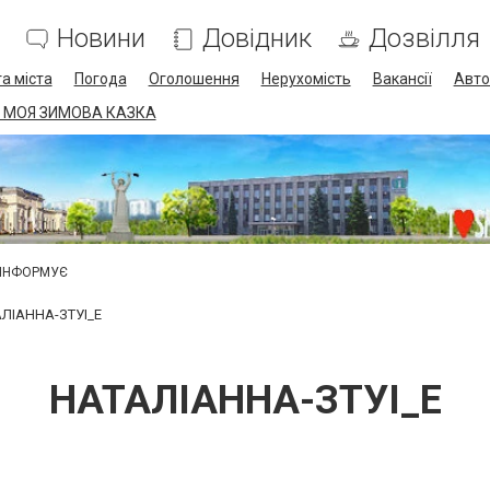
Новини
Довідник
Дозвілля
а міста
Погода
Оголошення
Нерухомість
Вакансії
Авто
 МОЯ ЗИМОВА КАЗКА
 ІНФОРМУЄ
ЛІАННА-ЗТУІ_Е
НАТАЛІАННА-ЗТУІ_Е