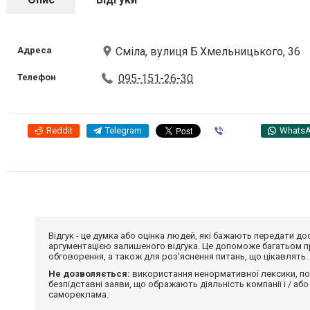
Адреса
Сміла, вулиця Б.Хмельницького, 36
Телефон
095-151-26-30
Reddit
Telegram
Viber
Whats
Відгук - це думка або оцінка людей, які бажають передати 
аргументацією залишеного відгука. Це допоможе багатьом пр
обговорення, а також для роз'яснення питань, що цікавлять.
Не дозволяється:
використання ненормативної лексики, по
безпідставні заяви, що ображають діяльність компанії і / або
самореклама.