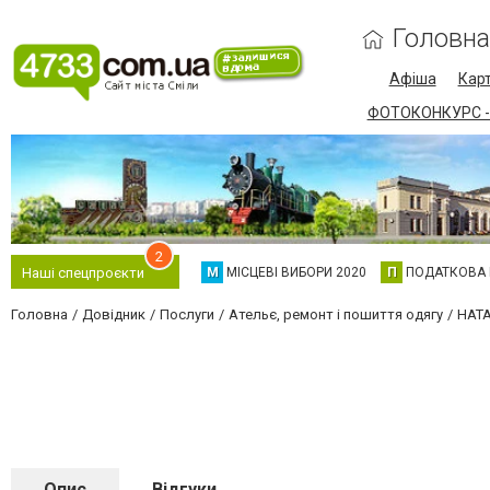
Головна
Афіша
Карт
ФОТОКОНКУРС -
2
М
МІСЦЕВІ ВИБОРИ 2020
П
ПОДАТКОВА
Наші спецпроєкти
Головна
Довідник
Послуги
Ательє, ремонт і пошиття одягу
НАТА
Опис
Відгуки