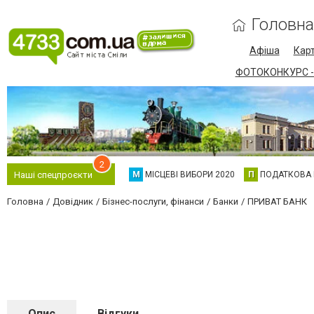
Головна
Афіша
Карт
ФОТОКОНКУРС -
2
М
МІСЦЕВІ ВИБОРИ 2020
П
ПОДАТКОВА
Наші спецпроєкти
Головна
Довідник
Бізнес-послуги, фінанси
Банки
ПРИВАТ БАНК
Опис
Відгуки