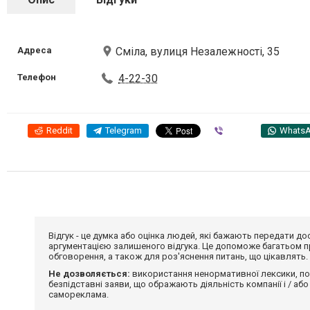
Адреса
Сміла, вулиця Незалежності, 35
Телефон
4-22-30
Reddit
Telegram
Viber
Whats
Відгук - це думка або оцінка людей, які бажають передати 
аргументацією залишеного відгука. Це допоможе багатьом пр
обговорення, а також для роз'яснення питань, що цікавлять.
Не дозволяється:
використання ненормативної лексики, по
безпідставні заяви, що ображають діяльність компанії і / або
самореклама.