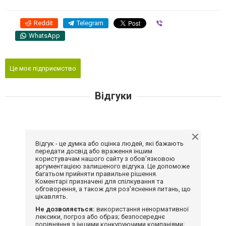
Reddit
Telegram
Viber
WhatsApp
Це моє підприємство
Відгуки
Відгук - це думка або оцінка людей, які бажають
передати досвід або враження іншим
користувачам нашого сайту з обов'язковою
аргументацією залишеного відгука. Це допоможе
багатьом прийняти правильне рішення.
Коментарі призначені для спілкування та
обговорення, а також для роз'яснення питань, що
цікавлять.
Не дозволяється:
використання ненормативної
лексики, погроз або образ; безпосереднє
порівняння з іншими конкуруючими компаніями;