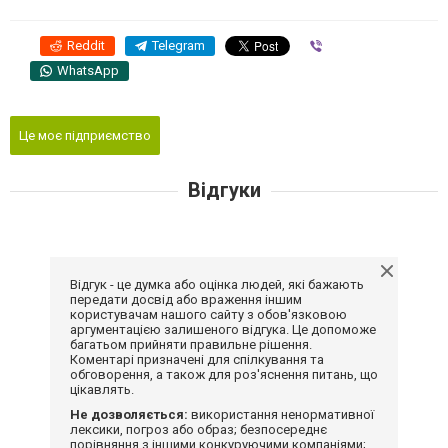
Reddit
Telegram
Viber
WhatsApp
Це моє підприємство
Відгуки
Відгук - це думка або оцінка людей, які бажають
передати досвід або враження іншим
користувачам нашого сайту з обов'язковою
аргументацією залишеного відгука. Це допоможе
багатьом прийняти правильне рішення.
Коментарі призначені для спілкування та
обговорення, а також для роз'яснення питань, що
цікавлять.
Не дозволяється:
використання ненормативної
лексики, погроз або образ; безпосереднє
порівняння з іншими конкуруючими компаніями;