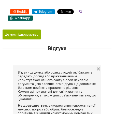
Reddit
Telegram
Viber
WhatsApp
Це моє підприємство
Відгуки
Відгук - це думка або оцінка людей, які бажають
передати досвід або враження іншим
користувачам нашого сайту з обов'язковою
аргументацією залишеного відгука. Це допоможе
багатьом прийняти правильне рішення.
Коментарі призначені для спілкування та
обговорення, а також для роз'яснення питань, що
цікавлять.
Не дозволяється:
використання ненормативної
лексики, погроз або образ; безпосереднє
порівняння з іншими конкуруючими компаніями;