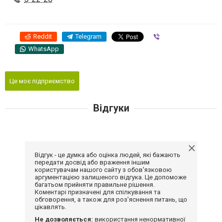
Reddit
Telegram
Viber
WhatsApp
Це моє підприємство
Відгуки
Відгук - це думка або оцінка людей, які бажають
передати досвід або враження іншим
користувачам нашого сайту з обов'язковою
аргументацією залишеного відгука. Це допоможе
багатьом прийняти правильне рішення.
Коментарі призначені для спілкування та
обговорення, а також для роз'яснення питань, що
цікавлять.
Не дозволяється:
використання ненормативної