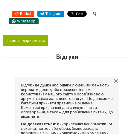
Reddit
Telegram
Viber
WhatsApp
Це моє підприємство
Відгуки
Відгук - це думка або оцінка людей, які бажають
передати досвід або враження іншим
користувачам нашого сайту з обов'язковою
аргументацією залишеного відгука. Це допоможе
багатьом прийняти правильне рішення.
Коментарі призначені для спілкування та
обговорення, а також для роз'яснення питань, що
цікавлять.
Не дозволяється:
використання ненормативної
лексики, погроз або образ; безпосереднє
порівняння з іншими конкуруючими компаніями;