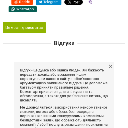
Reddit
Telegram
Viber
WhatsApp
Це моє підприємство
Відгуки
Відгук - це думка або оцінка людей, які бажають
передати досвід або враження іншим
користувачам нашого сайту з обов'язковою
аргументацією залишеного відгука. Це допоможе
багатьом прийняти правильне рішення.
Коментарі призначені для спілкування та
обговорення, а також для роз'яснення питань, що
цікавлять.
Не дозволяється:
використання ненормативної
лексики, погроз або образ; безпосереднє
порівняння з іншими конкуруючими компаніями;
безпідставні заяви, що ображають діяльність
компанії і / або її послуги; розміщення посилань на