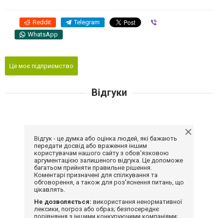
Reddit
Telegram
Viber
WhatsApp
Це моє підприємство
Відгуки
Відгук - це думка або оцінка людей, які бажають
передати досвід або враження іншим
користувачам нашого сайту з обов'язковою
аргументацією залишеного відгука. Це допоможе
багатьом прийняти правильне рішення.
Коментарі призначені для спілкування та
обговорення, а також для роз'яснення питань, що
цікавлять.
Не дозволяється:
використання ненормативної
лексики, погроз або образ; безпосереднє
порівняння з іншими конкуруючими компаніями;