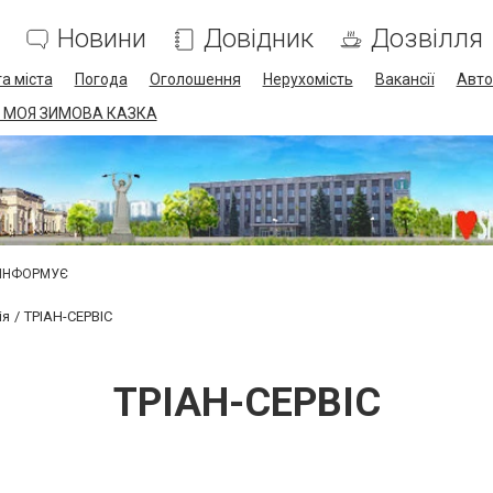
Новини
Довідник
Дозвілля
а міста
Погода
Оголошення
Нерухомість
Вакансії
Авто
 МОЯ ЗИМОВА КАЗКА
 ІНФОРМУЄ
ія
ТРІАН-СЕРВІС
ТРІАН-СЕРВІС