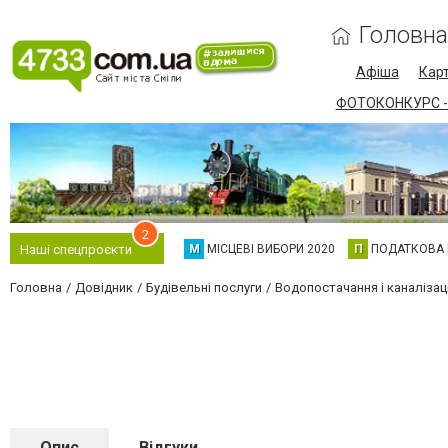
Головна
Афіша
Карт
ФОТОКОНКУРС -
2
М
МІСЦЕВІ ВИБОРИ 2020
П
ПОДАТКОВА
Наші спецпроєкти
Головна
Довідник
Будівельні послуги
Водопостачання і каналізац
Опис
Відгуки