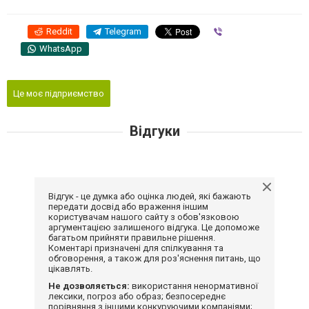
Reddit
Telegram
Viber
WhatsApp
Це моє підприємство
Відгуки
Відгук - це думка або оцінка людей, які бажають
передати досвід або враження іншим
користувачам нашого сайту з обов'язковою
аргументацією залишеного відгука. Це допоможе
багатьом прийняти правильне рішення.
Коментарі призначені для спілкування та
обговорення, а також для роз'яснення питань, що
цікавлять.
Не дозволяється:
використання ненормативної
лексики, погроз або образ; безпосереднє
порівняння з іншими конкуруючими компаніями;