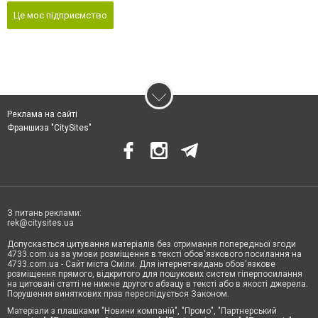
Це моє підприємство
Реклама на сайті
Франшиза "CitySites"
З питань реклами:
rek@citysites.ua
Допускається цитування матеріалів без отримання попередньої згоди
4733.com.ua за умови розміщення в тексті обов'язкового посилання на
4733.com.ua - Сайт міста Сміли. Для інтернет-видань обов'язкове
розміщення прямого, відкритого для пошукових систем гіперпосилання
на цитовані статті не нижче другого абзацу в тексті або в якості джерела.
Порушення виняткових прав переслідується Законом.
Матеріали з плашками "Новини компаній", "Промо", "Партнерський