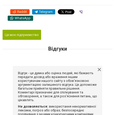
Reddit
Telegram
Viber
WhatsApp
Це моє підприємство
Відгуки
Відгук - це думка або оцінка людей, які бажають
передати досвід або враження іншим
користувачам нашого сайту з обов'язковою
аргументацією залишеного відгука. Це допоможе
багатьом прийняти правильне рішення.
Коментарі призначені для спілкування та
обговорення, а також для роз'яснення питань, що
цікавлять.
Не дозволяється:
використання ненормативної
лексики, погроз або образ; безпосереднє
порівняння з іншими конкуруючими компаніями;