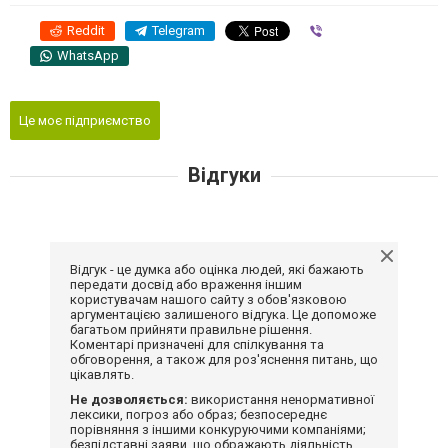
Reddit
Telegram
Viber
WhatsApp
Це моє підприємство
Відгуки
Відгук - це думка або оцінка людей, які бажають
передати досвід або враження іншим
користувачам нашого сайту з обов'язковою
аргументацією залишеного відгука. Це допоможе
багатьом прийняти правильне рішення.
Коментарі призначені для спілкування та
обговорення, а також для роз'яснення питань, що
цікавлять.
Не дозволяється:
використання ненормативної
лексики, погроз або образ; безпосереднє
порівняння з іншими конкуруючими компаніями;
безпідставні заяви, що ображають діяльність