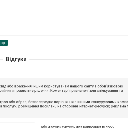
App
Відгуки
досвід або враження іншим користувачам нашого сайту з обов'язковою
ийняти правильне рішення. Коментарі призначені для спілкування та
гроз або образ; безпосереднє порівняння з іншими конкуруючими компа
 її послуги; розміщення посилань на сторонні інтернет-ресурси; реклама 
або
Авторизуйтесь
для написання відгуку