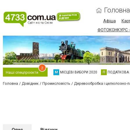
Головна
Афіша
Карт
ФОТОКОНКУРС -
2
М
МІСЦЕВІ ВИБОРИ 2020
П
ПОДАТКОВА
Наші спецпроєкти
Головна
Довідник
Промисловість
Деревообробка і целюлозно-п
Опис
Відгуки