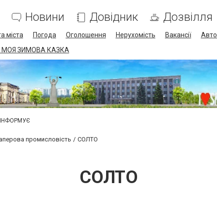
Новини
Довідник
Дозвілля
а міста
Погода
Оголошення
Нерухомість
Вакансії
Авто
 МОЯ ЗИМОВА КАЗКА
 ІНФОРМУЄ
аперова промисловість
СОЛТО
СОЛТО