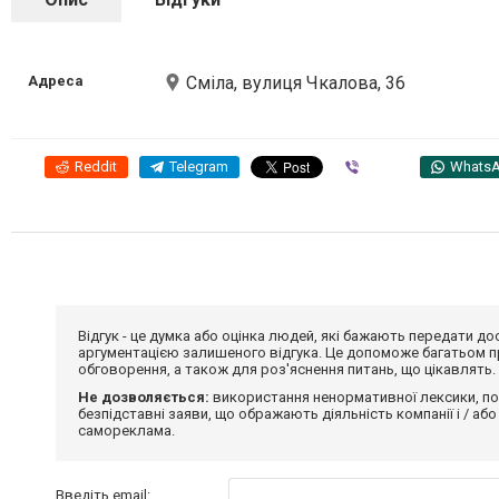
Адреса
Сміла, вулиця Чкалова, 36
Reddit
Telegram
Viber
Whats
Відгук - це думка або оцінка людей, які бажають передати 
аргументацією залишеного відгука. Це допоможе багатьом пр
обговорення, а також для роз'яснення питань, що цікавлять.
Не дозволяється:
використання ненормативної лексики, по
безпідставні заяви, що ображають діяльність компанії і / або
самореклама.
Введіть email: