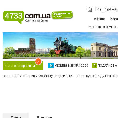
Головна
Афіша
Карт
ФОТОКОНКУРС -
2
М
МІСЦЕВІ ВИБОРИ 2020
П
ПОДАТКОВА
Наші спецпроєкти
Головна
Довідник
Освіта (університети, школи, курси)
Дитячі сад
Опис
Відгуки