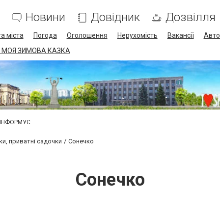
Новини
Довідник
Дозвілля
а міста
Погода
Оголошення
Нерухомість
Вакансії
Авто
 МОЯ ЗИМОВА КАЗКА
 ІНФОРМУЄ
ки, приватні садочки
Сонечко
Сонечко