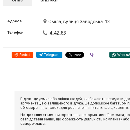
Адреса
Сміла, вулиця Заводська, 13
Телефон
4-42-83
Reddit
Telegram
Viber
Whats
Відгук - це думка або оцінка людей, які бажають передати 
аргументацією залишеного відгука. Це допоможе багатьом пр
обговорення, а також для роз'яснення питань, що цікавлять.
Не дозволяється:
використання ненормативної лексики, по
безпідставні заяви, що ображають діяльність компанії і / або
самореклама.