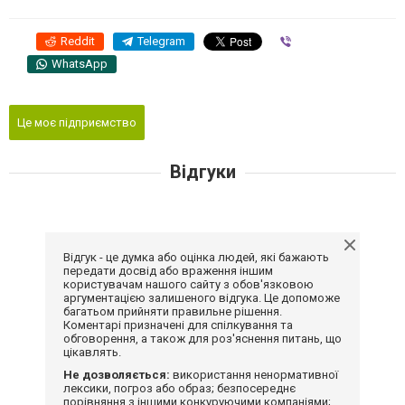
Reddit
Telegram
Viber
WhatsApp
Це моє підприємство
Відгуки
Відгук - це думка або оцінка людей, які бажають
передати досвід або враження іншим
користувачам нашого сайту з обов'язковою
аргументацією залишеного відгука. Це допоможе
багатьом прийняти правильне рішення.
Коментарі призначені для спілкування та
обговорення, а також для роз'яснення питань, що
цікавлять.
Не дозволяється:
використання ненормативної
лексики, погроз або образ; безпосереднє
порівняння з іншими конкуруючими компаніями;