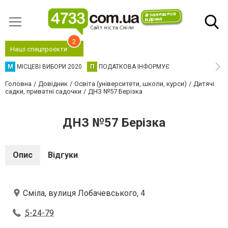
2
Наші спецпроєкти
М
МІСЦЕВІ ВИБОРИ 2020
П
ПОДАТКОВА ІНФОРМУЄ
Головна
Довідник
Освіта (університети, школи, курси)
Дитячі
садки, приватні садочки
ДНЗ №57 Берізка
ДНЗ №57 Берізка
Опис
Відгуки
Сміла, вулиця Лобачевського, 4
5-24-79