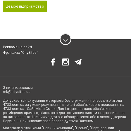
Це моє підприємство
Реклама на сайті
Франшиза "CitySites"
З питань реклами:
rek@citysites.ua
Допускається цитування матеріалів без отримання попередньої згоди
4733.com.ua за умови розміщення в тексті обов'язкового посилання на
4733.com.ua - Сайт міста Сміли. Для інтернет-видань обов'язкове
розміщення прямого, відкритого для пошукових систем гіперпосилання
на цитовані статті не нижче другого абзацу в тексті або в якості джерела.
Порушення виняткових прав переслідується Законом.
Матеріали з плашками "Новини компаній", "Промо", "Партнерський