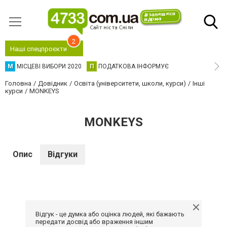
2
Наші спецпроєкти
М
МІСЦЕВІ ВИБОРИ 2020
П
ПОДАТКОВА ІНФОРМУЄ
Головна
Довідник
Освіта (університети, школи, курси)
Інші
курси
MONKEYS
MONKEYS
Опис
Відгуки
Відгук - це думка або оцінка людей, які бажають
передати досвід або враження іншим