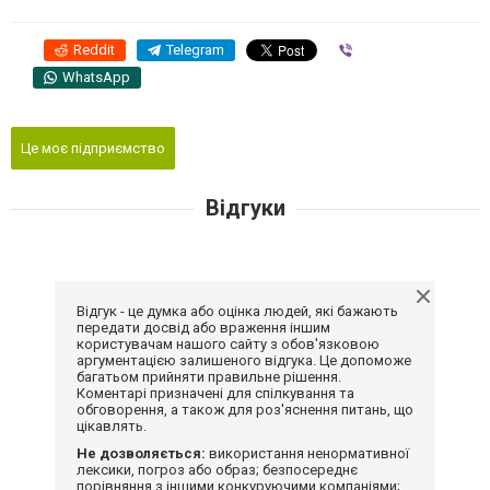
Reddit
Telegram
Viber
WhatsApp
Це моє підприємство
Відгуки
Відгук - це думка або оцінка людей, які бажають
передати досвід або враження іншим
користувачам нашого сайту з обов'язковою
аргументацією залишеного відгука. Це допоможе
багатьом прийняти правильне рішення.
Коментарі призначені для спілкування та
обговорення, а також для роз'яснення питань, що
цікавлять.
Не дозволяється:
використання ненормативної
лексики, погроз або образ; безпосереднє
порівняння з іншими конкуруючими компаніями;