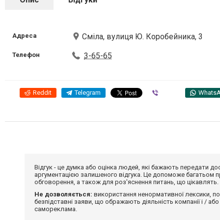
Адреса
Сміла, вулиця Ю. Коробейника, 3
Телефон
3-65-65
Reddit
Telegram
Viber
Whats
Відгук - це думка або оцінка людей, які бажають передати 
аргументацією залишеного відгука. Це допоможе багатьом пр
обговорення, а також для роз'яснення питань, що цікавлять.
Не дозволяється:
використання ненормативної лексики, по
безпідставні заяви, що ображають діяльність компанії і / або
самореклама.