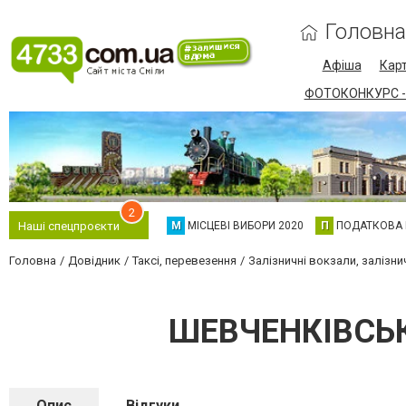
Головна
Афіша
Карт
ФОТОКОНКУРС -
2
М
МІСЦЕВІ ВИБОРИ 2020
П
ПОДАТКОВА
Наші спецпроєкти
Головна
Довідник
Таксі, перевезення
Залізничні вокзали, залізни
ШЕВЧЕНКІВСЬК
Опис
Відгуки