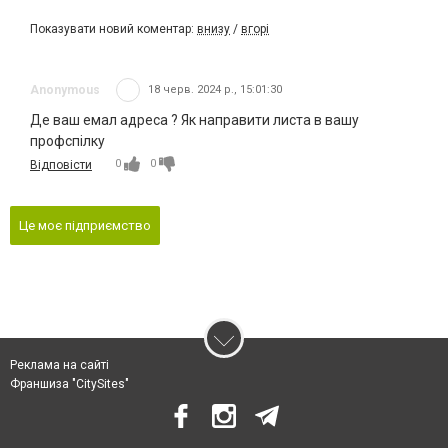
Показувати новий коментар:
внизу
/
вгорі
Anonymous
18 черв. 2024 р., 15:01:30
Де ваш емал адреса ? Як направити листа в вашу
профспілку
0
0
Відповісти
Це моє підприємство
Реклама на сайті
Франшиза "CitySites"